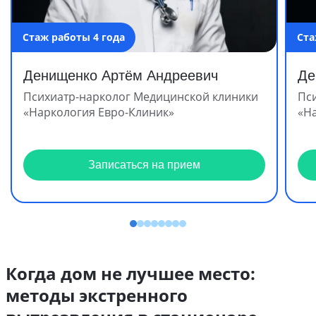
Стаж работы 4 года
Ста
Денищенко Артём Андреевич
Де
Психиатр-нарколог Медицинской клиники
Пс
«Наркология Евро-Клиник»
«Н
Записаться на прием
Когда дом не лучшее место:
методы экстренного