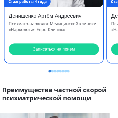
Стаж работы 4 года
Ста
Денищенко Артём Андреевич
Де
Психиатр-нарколог Медицинской клиники
Пс
«Наркология Евро-Клиник»
«Н
Записаться на прием
Преимущества частной скорой
психиатрической помощи