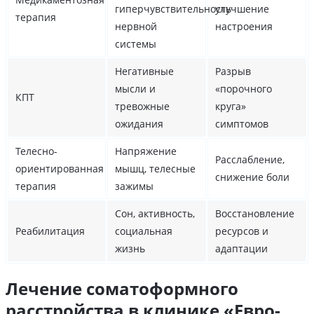
гиперчувствительность
улучшение
терапия
нервной
настроения
системы
Негативные
Разрыв
мысли и
«порочного
КПТ
тревожные
круга»
ожидания
симптомов
Телесно-
Напряжение
Расслабление,
ориентированная
мышц, телесные
снижение боли
терапия
зажимы
Сон, активность,
Восстановление
Реабилитация
социальная
ресурсов и
жизнь
адаптации
Лечение соматоформного
расстройства в клинике «Евро-