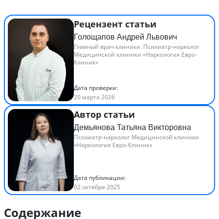
Рецензент статьи
Голощапов Андрей Львович
Главный врач клиники. Психиатр-нарколог
Медицинской клиники «Наркология Евро-
Клиник»
Дата проверки:
20 марта 2026
Автор статьи
Демьянова Татьяна Викторовна
Психиатр-нарколог Медицинской клиники
«Наркология Евро-Клиник»
Дата публикации:
02 октября 2025
Содержание