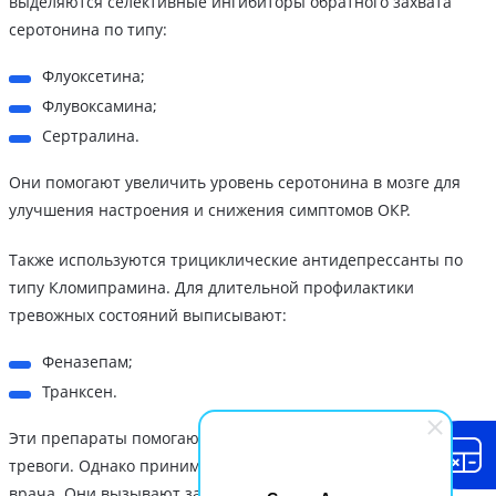
выделяются селективные ингибиторы обратного захвата
серотонина по типу:
Флуоксетина;
Флувоксамина;
Сертралина.
Они помогают увеличить уровень серотонина в мозге для
улучшения настроения и снижения симптомов ОКР.
Также используются трициклические антидепрессанты по
типу Кломипрамина. Для длительной профилактики
тревожных состояний выписывают:
Феназепам;
Транксен.
Эти препараты помогают быстро снять острые симптомы
тревоги. Однако принимать их можно только по назначению
врача. Они вызывают зависимость.