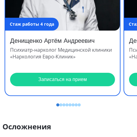
Стаж работы 4 года
Ста
Денищенко Артём Андреевич
Де
Психиатр-нарколог Медицинской клиники
Пс
«Наркология Евро-Клиник»
«Н
Записаться на прием
Осложнения