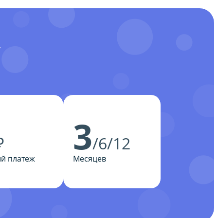
У
3
₽
/6/12
й платеж
Месяцев