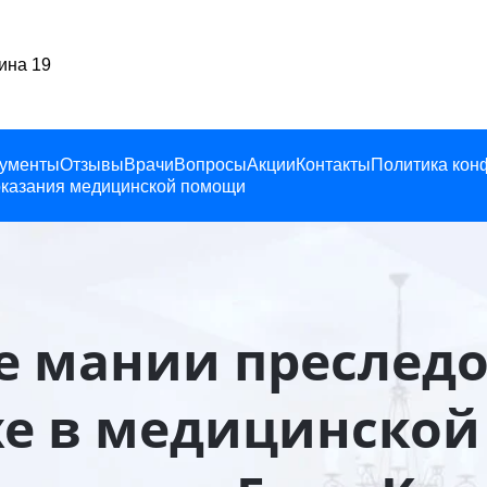
Балашиха, Ленина 19
ументы
Отзывы
Врачи
Вопросы
Акции
Контакты
Политика кон
казания медицинской помощи
е мании преследо
е в медицинской