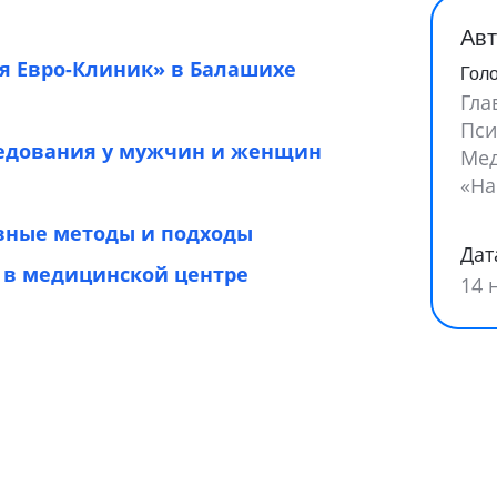
Авт
я Евро-Клиник» в Балашихе
Гол
Гла
Пси
едования у мужчин и женщин
Мед
«На
вные методы и подходы
Дат
 в медицинской центре
14 