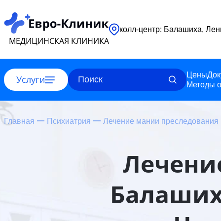
колл-центр: 
МЕДИЦИНСКАЯ КЛИНИКА
Цены
Док
Услуги
Методы о
Главная
Психиатрия
Лечение мании преследования
Лечени
Балаших