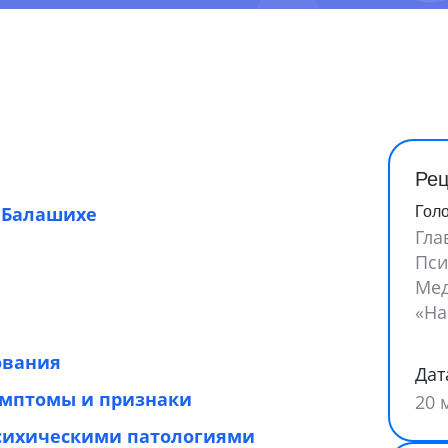
Рец
 Балашихе
Гол
Гла
Пси
Мед
«На
ования
Дат
имптомы и признаки
20 
психическими патологиями