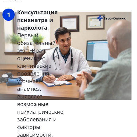
Консультация
психиатра и
нарколога
.
Первый
обязательный
этап. Врач
оценивает
клинические
проявления,
уточняет
анамнез,
выявляет
возможные
психиатрические
заболевания и
факторы
зависимости.