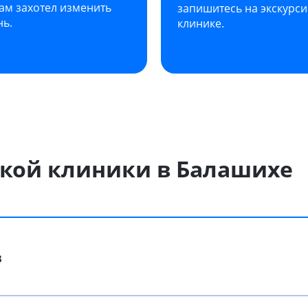
ам захотел изменить
запишитесь на экскурс
нь.
клинике.
ской клиники в Балашихе
в