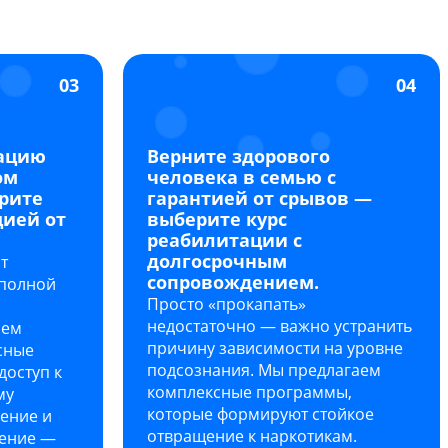
03
04
дацию
Верните здорового
ом
человека в семью с
рите
гарантией от срывов —
цией от
выберите курс
реабилитации с
долгосрочным
т
сопровождением.
 полной
Просто «прокапать»
недостаточно — важно устранить
шем
причину зависимости на уровне
сные
подсознания. Мы предлагаем
доступ к
комплексные программы,
му
которые формируют стойкое
жение и
отвращение к наркотикам.
дение —