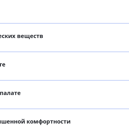
еских веществ
те
 палате
вышенной комфортности