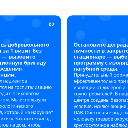
02
сь добровольного
Остановите дегра
 за 1 визит без
личности в закрыт
 — вызовите
стационаре — выбе
ционную бригаду
программу с изоля
ведения
пагубной среды.
нции.
Принудительный форма
х пациентов
эффективен только при
тся на госпитализацию
изоляции от дилеров и
еды с психологом-
соупотребителей. В на
огом. Мы используем
центре созданы безопа
ихологического
условия, исключающие 
я, который не нарушает
ПАВ. Обеспечьте родно
сихику. Закажите выезд
человеку трезвое окру
тов на дом, чтобы
круглосуточное наблю