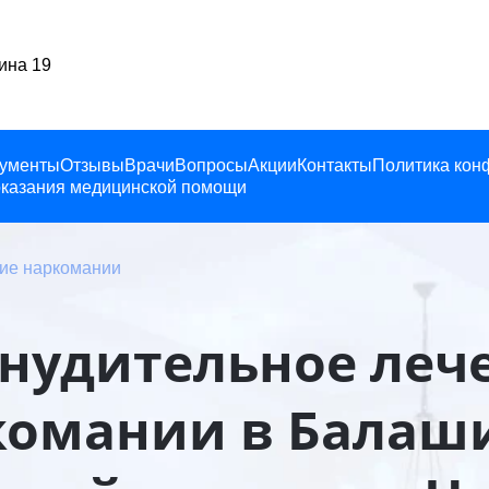
Балашиха, Ленина 19
ументы
Отзывы
Врачи
Вопросы
Акции
Контакты
Политика кон
казания медицинской помощи
ие наркомании
нудительное леч
комании в Балаши