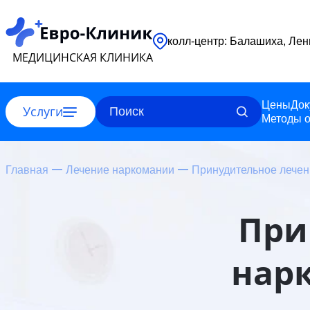
колл-центр: 
МЕДИЦИНСКАЯ КЛИНИКА
Цены
Док
Услуги
Методы о
Главная
Лечение наркомании
Принудительное лечен
При
нар