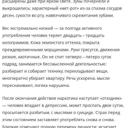
расширены даже при ярком свете. Зубы почернели и
выкрошились: характерный «мет-рот» из-за спазма сосудов
дёсен, сухости во рту, навязчивого скрежетания зубами.
Вес экстремально низкий — за полгода активного
употребления человек теряет двадцать – тридцать
килограммов. Кожа землистого оттенка, покрыта
преждевременными морщинами. Руки трясутся, движения
резкие, хаотичные. Он не спит четверо – пятеро суток
подряд, занимается бессмысленной деятельностью:
разбирает и собирает технику, перекладывает вещи,
многократно убирает квартиру. Речь ускорена, мысли
перескакивают, логика нарушена.
После окончания действия наркотика наступает «отходняк»
— человек впадает в депрессию, может проспать двое суток,
просыпается разбитым, с мыслями о суициде. Страх перед
этим состоянием заставляет употреблять снова и снова.
Близкие отмечают полную перемену личности: исчезает