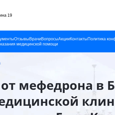
Балашиха, Ленина 19
ументы
Отзывы
Врачи
Вопросы
Акции
Контакты
Политика кон
казания медицинской помощи
а
 от мефедрона в 
едицинской кли