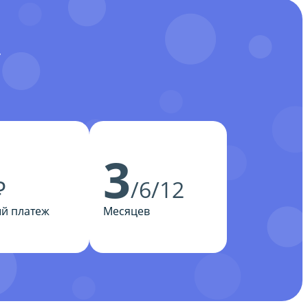
У
3
₽
/6/12
й платеж
Месяцев