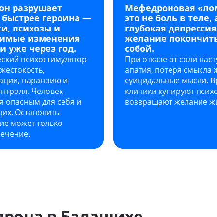
он разрушает
Мефедроновая «ло
 быстрее героина —
это не боль в теле, 
и, психозы и
глубокая депрессия
тимые изменения
желание покончить
и уже через год.
собой.
еский психостимулятор
При отказе от соли наст
жестокость,
апатия, потеря смысла 
ации, паранойю и
суицидальные мысли. В
нтроля. Человек
клиники купируют психо
я опасным для себя и
возвращают желание жи
их. Остановить
ие может только
лечение.
дрона в Балашихе