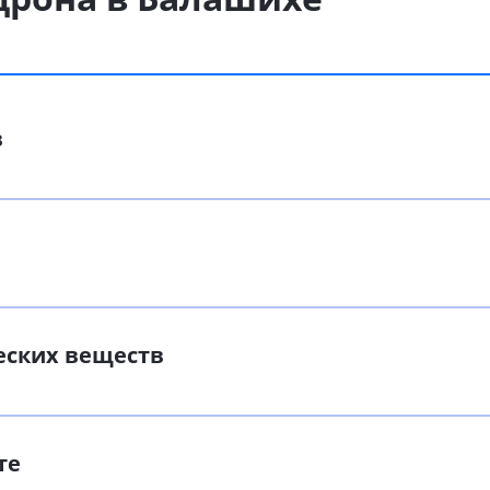
в
еских веществ
те