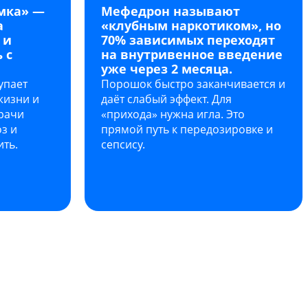
мка» —
Мефедрон называют
а
«клубным наркотиком», но
 и
70% зависимых переходят
 с
на внутривенное введение
уже через 2 месяца.
упает
Порошок быстро заканчивается и
жизни и
даёт слабый эффект. Для
рачи
«прихода» нужна игла. Это
з и
прямой путь к передозировке и
ть.
сепсису.