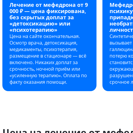
Лечение от мефедрона от 9
Мефедр
000 ₽ — цена фиксирована,
психику
без скрытых доплат за
припадк
«детоксикацию» или
необра
«психотерапию»
личност
Цена на сайте окончательная.
Синтетич
Осмотр врача, детоксикация,
вызывает 
медикаменты, психотерапия,
галлюцин
размещение в стационаре — всё
потерю ко
включено. Никаких доплат за
становитс
срочность, ночной приём или
окружающ
«усиленную терапию». Оплата по
разрушен
факту оказания помощи.
срочное 
Цена на лечение от мефе