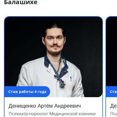
Балашихе
Стаж работы 4 года
Ста
Денищенко Артём Андреевич
Де
Психиатр-нарколог Медицинской клиники
Пс