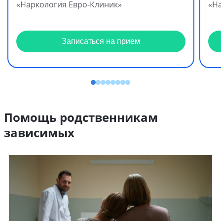
«Наркология Евро-Клиник»
«Н
Записаться на прием
Помощь родственникам
зависимых