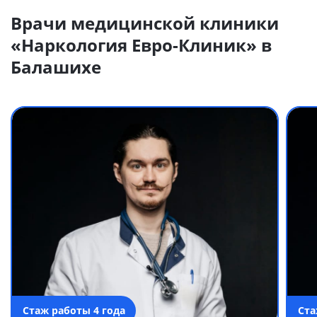
Врачи медицинской клиники
«Наркология Евро-Клиник» в
Балашихе
Стаж работы 4 года
Ста