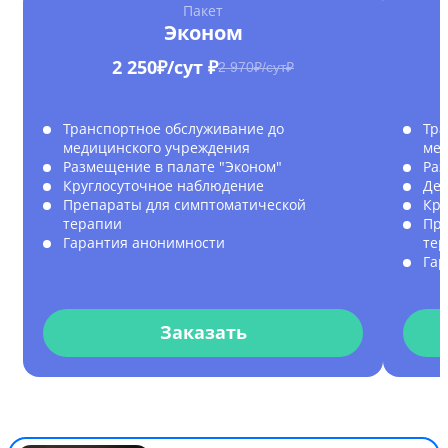
Пакет
Эконом
2 250₽/сут ₽
2 970₽/сут₽
Транспортное обслуживание до
Тра
медицинского учреждения
мед
Размещение в палате "Эконом"
Раз
Круглосуточное наблюдение
Дет
Препараты для симптоматической
Кру
терапии
Пре
Гарантия анонимности
те
Гар
Заказать