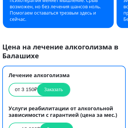
психотерапия меняет мышление. Срыв
э
возможен, но без лечения шансов ноль.
в
Помогаем оставаться трезвым здесь и
п
сейчас.
Б
Цена на лечение алкоголизма в
Балашихе
Лечение алкоголизма
от 3 150₽
Заказать
Услуги реабилитации от алкогольной
зависимости с гарантией (цена за мес.)