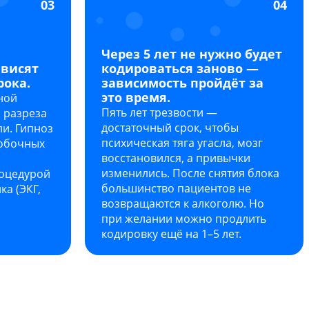
03
04
Через 5 лет не нужно будет
ависят
кодироваться заново —
рока.
зависимость пройдёт за
это время.
ной
Пять лет трезвости —
 разреза
достаточный срок, чтобы
ли. Гипноз
психическая тяга угасла, мозг
побочных
восстановился, а привычки
изменились. После снятия блока
роцедурой
большинство пациентов не
ка (ЭКГ,
возвращаются к алкоголю. Но
при желании можно продлить
кодировку ещё на 1–5 лет.