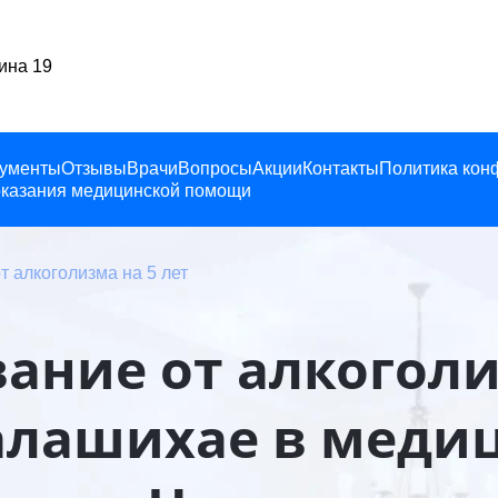
Балашиха, Ленина 19
ументы
Отзывы
Врачи
Вопросы
Акции
Контакты
Политика кон
казания медицинской помощи
т алкоголизма на 5 лет
ание от алкоголи
Балашихае в меди