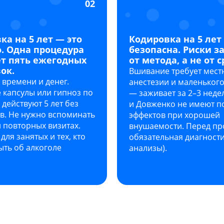
02
ка на 5 лет — это
Кодировка на 5 лет
. Одна процедура
безопасна. Риски з
т пять ежегодных
от метода, а не от с
ок.
Вшивание требует мест
времени и денег.
анестезии и маленького
 капсулы или гипноз по
— заживает за 2–3 неде
действуют 5 лет без
и Довженко не имеют 
в. Не нужно вспоминать
эффектов при хорошей
и повторных визитах.
внушаемости. Перед п
для занятых и тех, кто
обязательная диагности
ыть об алкоголе
анализы).