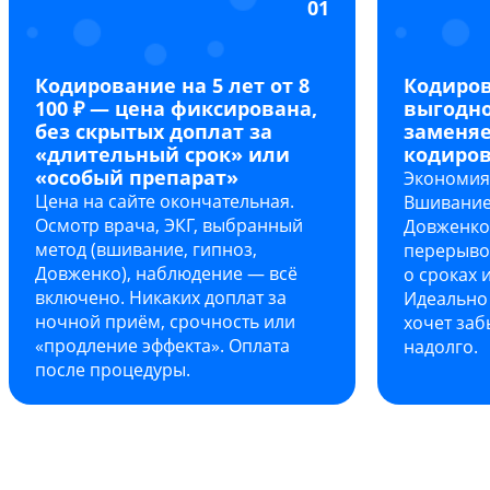
01
Кодирование на 5 лет от 8
Кодиров
100 ₽ — цена фиксирована,
выгодно
без скрытых доплат за
заменяе
«длительный срок» или
кодиров
«особый препарат»
Экономия 
Цена на сайте окончательная.
Вшивание
Осмотр врача, ЭКГ, выбранный
Довженко 
метод (вшивание, гипноз,
перерыво
Довженко), наблюдение — всё
о сроках 
включено. Никаких доплат за
Идеально 
ночной приём, срочность или
хочет заб
«продление эффекта». Оплата
надолго.
после процедуры.