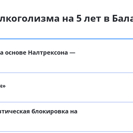
лкоголизма на 5 лет в Ба
а основе Налтрексона —
н»
втическая блокировка на