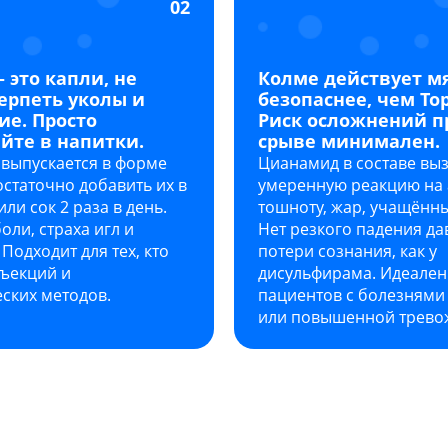
02
 это капли, не
Колме действует м
ерпеть уколы и
безопаснее, чем То
е. Просто
Риск осложнений п
йте в напитки.
срыве минимален.
 выпускается в форме
Цианамид в составе вы
остаточно добавить их в
умеренную реакцию на 
или сок 2 раза в день.
тошноту, жар, учащённы
оли, страха игл и
Нет резкого падения да
 Подходит для тех, кто
потери сознания, как у
нъекций и
дисульфирама. Идеален
еских методов.
пациентов с болезнями
или повышенной трево