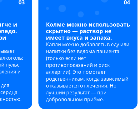
03
04
ягче и
Колме можно использовать
рпедо.
скрытно — раствор не
ри
имеет вкуса и запаха.
Капли можно добавлять в еду или
зывает
напитки без ведома пациента
алкоголь:
(только если нет
й пульс.
противопоказаний и риск
вления и
аллергии). Это помогает
родственникам, когда зависимый
 для
отказывается от лечения. Но
 сердца
лучший результат — при
жностью.
добровольном приёме.