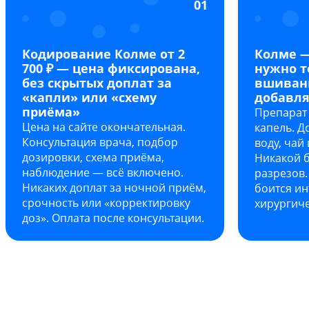
01
Кодирование Колме от 2
Колме —
700 ₽ — цена фиксирована,
нужно т
без скрытых доплат за
вшивани
«капли» или «схему
добавля
приёма»
Препарат
Цена на сайте окончательная.
капель. Д
Консультация врача, подбор
воду, чай 
дозировки, схема приёма,
Никакой б
наблюдение — всё включено.
разрезов.
Никаких доплат за ночной приём,
боится и
срочность или «корректировку
хирургич
доз». Оплата после консультации.