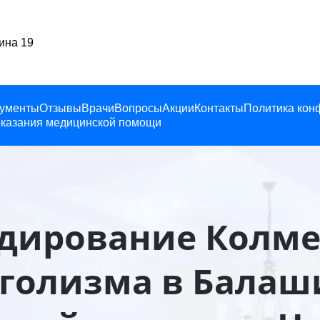
Балашиха, Ленина 19
ументы
Отзывы
Врачи
Вопросы
Акции
Контакты
Политика кон
казания медицинской помощи
дирование Колме
голизма в Балаш