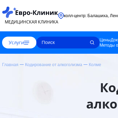
колл-центр: 
МЕДИЦИНСКАЯ КЛИНИКА
Цены
Док
Услуги
Методы о
Главная
Кодирование от алкоголизма
Колме
Ко
алко